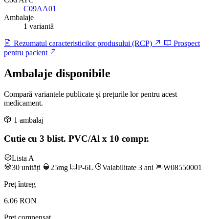
C09AA01
Ambalaje
1 variantă
Rezumatul caracteristicilor produsului (RCP)
Prospect
pentru pacient
Ambalaje disponibile
Compară variantele publicate și prețurile lor pentru acest
medicament.
1 ambalaj
Cutie cu 3 blist. PVC/Al x 10 compr.
Lista A
30 unități
25mg
P-6L
Valabilitate 3 ani
W08550001
Preț întreg
6.06 RON
Preț compensat