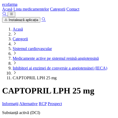
ecofarma
Acasă
Lista medicamentelor
Categorii
Contact
Instalează aplicația
Acasă
Categorii
Sistemul cardiovascular
Medicamente active pe sistemul renină-angiotensină
Inhibitori ai enzimei de conversie a angiotensinei (IECA)
CAPTOPRIL LPH 25 mg
CAPTOPRIL LPH 25 mg
Informații
Alternative
RCP
Prospect
Substanță activă (DCI)