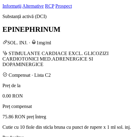
Informații
Alternative
RCP
Prospect
Substanță activă (DCI)
EPINEPHRINUM
SOL. INJ.
·
1mg/ml
STIMULANTE CARDIACE EXCL. GLICOZIZI
CARDIOTONICI MED.ADRENERGICE SI
DOPAMINERGICE
Compensat · Lista C2
Preț de la
0.00 RON
Preț compensat
75.86 RON
preț întreg
Cutie cu 10 fiole din sticla bruna cu punct de rupere x 1 ml sol. inj.