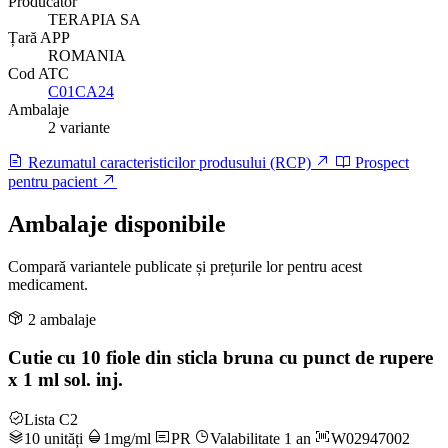
Producător
TERAPIA SA
Țară APP
ROMANIA
Cod ATC
C01CA24
Ambalaje
2 variante
Rezumatul caracteristicilor produsului (RCP)
Prospect
pentru pacient
Ambalaje disponibile
Compară variantele publicate și prețurile lor pentru acest
medicament.
2 ambalaje
Cutie cu 10 fiole din sticla bruna cu punct de rupere
x 1 ml sol. inj.
Lista C2
10 unități
1mg/ml
PR
Valabilitate 1 an
W02947002