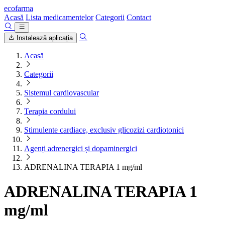
ecofarma
Acasă
Lista medicamentelor
Categorii
Contact
Instalează aplicația
Acasă
Categorii
Sistemul cardiovascular
Terapia cordului
Stimulente cardiace, exclusiv glicozizi cardiotonici
Agenți adrenergici și dopaminergici
ADRENALINA TERAPIA 1 mg/ml
ADRENALINA TERAPIA 1
mg/ml