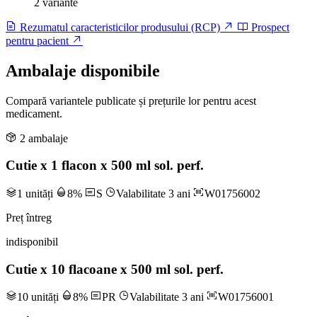
2 variante
Rezumatul caracteristicilor produsului (RCP)
Prospect
pentru pacient
Ambalaje disponibile
Compară variantele publicate și prețurile lor pentru acest
medicament.
2 ambalaje
Cutie x 1 flacon x 500 ml sol. perf.
1 unități
8%
S
Valabilitate 3 ani
W01756002
Preț întreg
indisponibil
Cutie x 10 flacoane x 500 ml sol. perf.
10 unități
8%
PR
Valabilitate 3 ani
W01756001