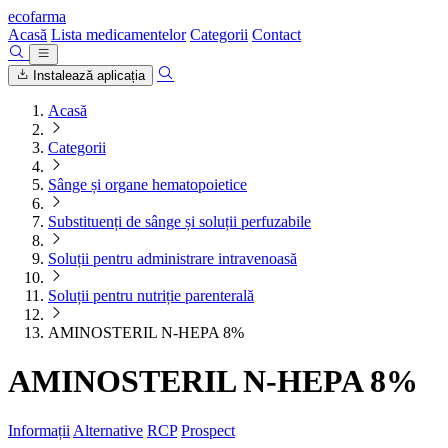
ecofarma
Acasă
Lista medicamentelor
Categorii
Contact
Instalează aplicația
Acasă
Categorii
Sânge și organe hematopoietice
Substituenți de sânge și soluții perfuzabile
Soluții pentru administrare intravenoasă
Soluții pentru nutriție parenterală
AMINOSTERIL N-HEPA 8%
AMINOSTERIL N-HEPA 8%
Informații
Alternative
RCP
Prospect