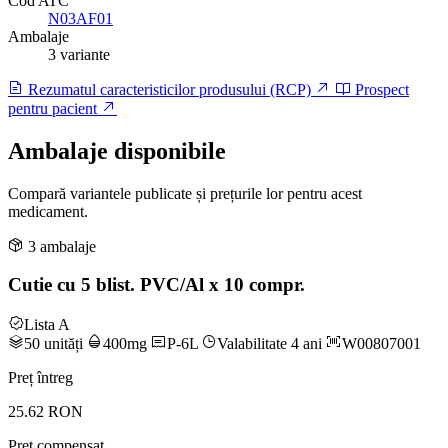
Cod ATC
N03AF01
Ambalaje
3 variante
Rezumatul caracteristicilor produsului (RCP)
Prospect
pentru pacient
Ambalaje disponibile
Compară variantele publicate și prețurile lor pentru acest
medicament.
3 ambalaje
Cutie cu 5 blist. PVC/Al x 10 compr.
Lista A
50 unități
400mg
P-6L
Valabilitate 4 ani
W00807001
Preț întreg
25.62 RON
Preț compensat