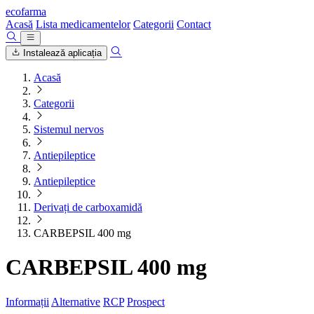
ecofarma
Acasă
Lista medicamentelor
Categorii
Contact
Instalează aplicația
Acasă
Categorii
Sistemul nervos
Antiepileptice
Antiepileptice
Derivați de carboxamidă
CARBEPSIL 400 mg
CARBEPSIL 400 mg
Informații
Alternative
RCP
Prospect