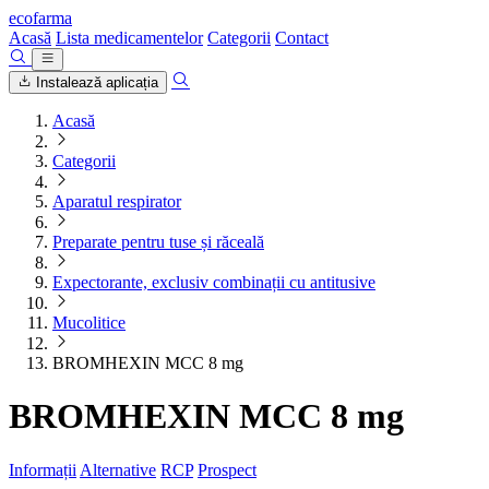
ecofarma
Acasă
Lista medicamentelor
Categorii
Contact
Instalează aplicația
Acasă
Categorii
Aparatul respirator
Preparate pentru tuse și răceală
Expectorante, exclusiv combinații cu antitusive
Mucolitice
BROMHEXIN MCC 8 mg
BROMHEXIN MCC 8 mg
Informații
Alternative
RCP
Prospect