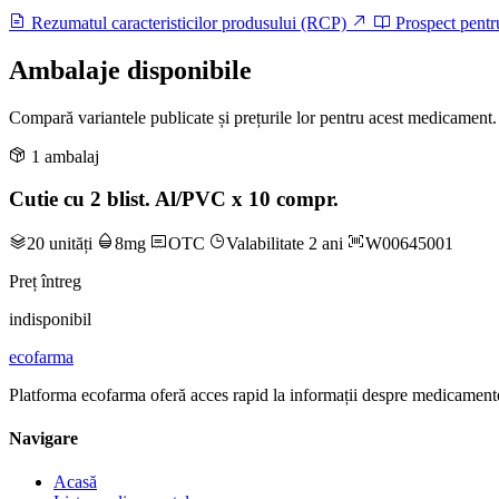
Rezumatul caracteristicilor produsului (RCP)
Prospect pentr
Ambalaje disponibile
Compară variantele publicate și prețurile lor pentru acest medicament.
1 ambalaj
Cutie cu 2 blist. Al/PVC x 10 compr.
20 unități
8mg
OTC
Valabilitate 2 ani
W00645001
Preț întreg
indisponibil
ecofarma
Platforma ecofarma oferă acces rapid la informații despre medicamente
Navigare
Acasă