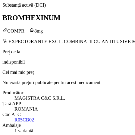
Substanță activă (DCI)
BROMHEXINUM
COMPR.
·
8mg
EXPECTORANTE EXCL. COMBINATII CU ANTITUSIVE 
Preț de la
indisponibil
Cel mai mic preț
Nu există prețuri publicate pentru acest medicament.
Producător
MAGISTRA C&C S.R.L.
Țară APP
ROMANIA
Cod ATC
R05CB02
Ambalaje
1 variantă