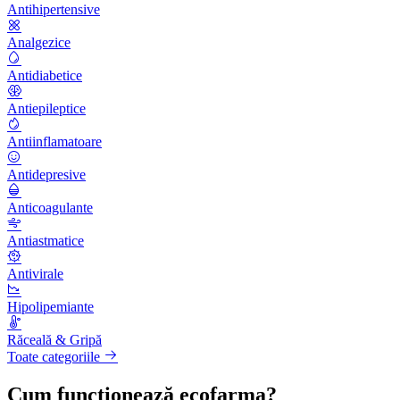
Antihipertensive
Analgezice
Antidiabetice
Antiepileptice
Antiinflamatoare
Antidepresive
Anticoagulante
Antiastmatice
Antivirale
Hipolipemiante
Răceală & Gripă
Toate categoriile
Cum funcționează ecofarma?