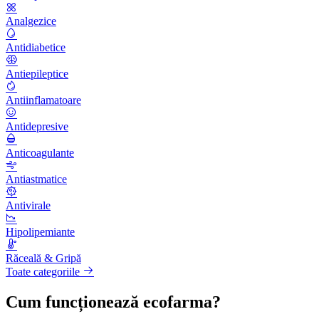
Analgezice
Antidiabetice
Antiepileptice
Antiinflamatoare
Antidepresive
Anticoagulante
Antiastmatice
Antivirale
Hipolipemiante
Răceală & Gripă
Toate categoriile
Cum funcționează ecofarma?