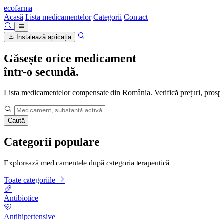
ecofarma
Acasă
Lista medicamentelor
Categorii
Contact
Instalează aplicația
Găsește orice medicament
într-o secundă.
Lista medicamentelor compensate din România. Verifică prețuri, prospec
Caută
Categorii populare
Explorează medicamentele după categoria terapeutică.
Toate categoriile
Antibiotice
Antihipertensive