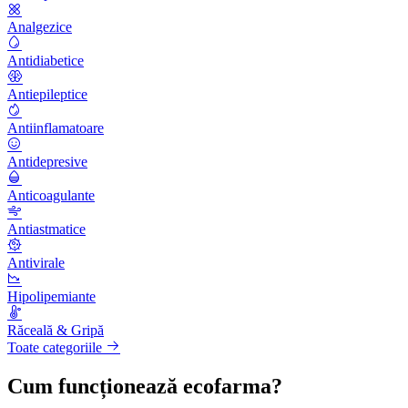
Analgezice
Antidiabetice
Antiepileptice
Antiinflamatoare
Antidepresive
Anticoagulante
Antiastmatice
Antivirale
Hipolipemiante
Răceală & Gripă
Toate categoriile
Cum funcționează ecofarma?