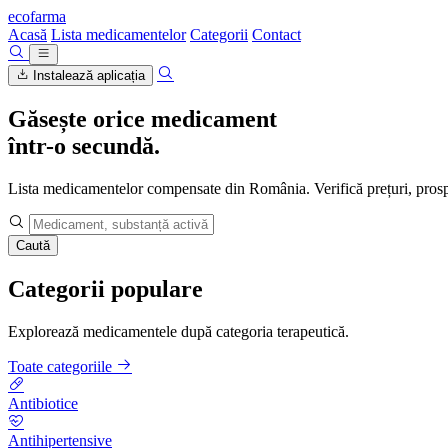
ecofarma
Acasă
Lista medicamentelor
Categorii
Contact
Instalează aplicația
Găsește orice medicament
într-o secundă.
Lista medicamentelor compensate din România. Verifică prețuri, prospec
Caută
Categorii populare
Explorează medicamentele după categoria terapeutică.
Toate categoriile
Antibiotice
Antihipertensive